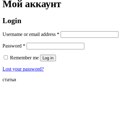
Мой аккаунт
Login
Username or email address
*
Password
*
Remember me
Log in
Lost your password?
статьи
Лизинг с trade-in
08.12.2021
Удобная лизинговая программа для ЮЛ и ИП,
когда можно обменять старый автомобиль или
спецтехнику на
Прочитать
Лизинг или кредит — что выбрать
06.12.2021